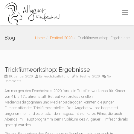
Blog
Home
Festival 2020
Trickfilmworkshop: Ergebnisse
Trickfilmworkshop: Ergebnisse
19. Januar 2020
By
Feschdivalleitung
In
Festival 2020
No
Comments
Am morgen des Feschdivals 2020 fand ein Trickfilmworkshop für Kinder
von 4 bis 17 Jahren statt. Betreut von professionellen
Medienpädagoginnen und Medienpädagogen konnten die jungen
Filmschaffenden Trickfilme erstellen. Das Angebot wurde begeistert
angenommen und es entstanden insgesamt vier kurze Filme, die auch
Abends im Hauptprogramm dem Publikum des Allgäuer Filmfeschdivals
gezeigt wurden.
Die vier Ergebnisse des Workshops präsentieren wir nun auch in